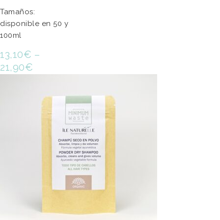
Tamaños:
disponible en 50 y
100ml
13,10
€
–
21,90
€